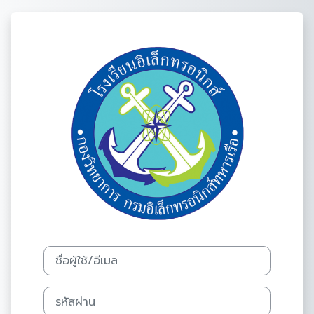
ข้ามไปที่เนื้อหาหลัก
เข้าสู่ระบบในชื่อ รร.อล.กวก.อล.ท
ข้ามไปสร้างบัญชีผู้ใหญ่ใหม่
ชื่อผู้ใช้/อีเมล
รหัสผ่าน