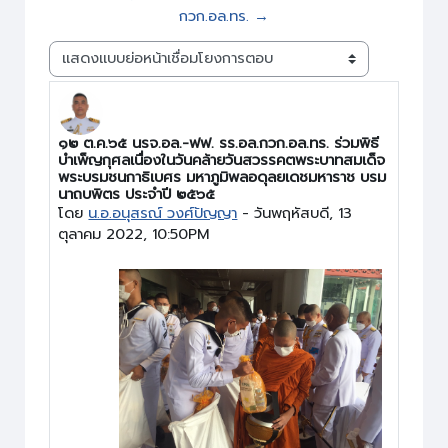
กวก.อล.ทร. →
Display mode
๑๒ ต.ค.๖๕ นรจ.อล.-ฟฟ. รร.อล.กวก.อล.ทร. ร่วมพิธี
Number of replies: 0
บำเพ็ญกุศลเนื่องในวันคล้ายวันสวรรคตพระบาทสมเด็จ
พระบรมชนกาธิเบศร มหาภูมิพลอดุลยเดชมหาราช บรม
นาถบพิตร ประจำปี ๒๕๖๕
โดย
น.อ.อนุสรณ์ วงศ์ปัญญา
-
วันพฤหัสบดี, 13
ตุลาคม 2022, 10:50PM