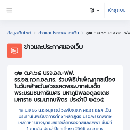
ข้ามไปที่เนื้อหาหลัก
เข้าสู่ระบบ
Side panel
ข้อมูลเว็บไซต์
ข่าวและประกาศของเว็บ
๑๒ ต.ค.๖๕ นรจ.อล.-ฟฟ.
ข่าวและประกาศของเว็บ
๑๒ ต.ค.๖๕ นรจ.อล.-ฟฟ.
รร.อล.กวก.อล.ทร. ร่วมพิธีบำเพ็ญกุศลเนื่อง
ในวันคล้ายวันสวรรคตพระบาทสมเด็จ
พระบรมชนกาธิเบศร มหาภูมิพลอดุลยเดช
มหาราช บรมนาถบพิตร ประจำปี ๒๕๖๕
19 มิ.ย.66 น.อ.อนุสรณ์ วงศ์ปัญญา ผอ.รร.อล.ฯ เป็น
ประธานในพิธีเปิดการศึกษาหลักสูตร นรจ.พรรคพิเศษ
เหล่าทหารช่างยุทธโยธาอิเล็กทรอนิกส์และไฟฟ้า ชั้นปีที่
1 ภาคต้น ประจำปีการศึกษา 2566 ณ อาคาร